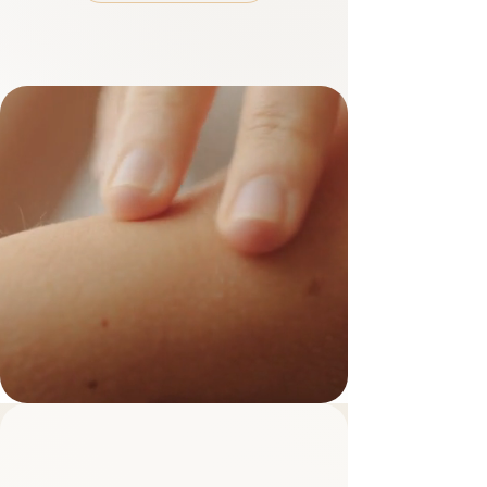
האקדמיה האiרגזמית