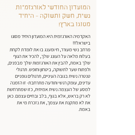
המועדון החודשי לאורגזמ*ות
נשית, חשק ותשוקה - היחיד
מסוגו בארץ!
האקדמיה האורגזמית היא המועדון היחיד מסוגו
בישראל!!!
מרחב נשי מעורר, חי ומענג בו את לומדת לקחת
בעלות מלאה על העונג שלך, להכיר את הגוף
שלך באמת, להבין את האורגזמות שלך מבפנים,
ולפתוח שער לתשוקה, ביטחון וחופש. תרגולי
טנטרה נשית בגובה העיניים, תרגולים גופניים
עדינים, עומק רגשי ותודעה מתרחבת- זו הזמנה
למסע של העצמה נשית אמיתית, כזו שמתרחשת
לא רק בראש, אלא בגוף, בלב ובחיים עצמם. כאן
את לא מתקנת את עצמך, את נזכרת מי את
באמת.