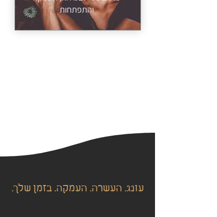
והתפתחות
עונג. העשרה. העמקה. בזמן שלך.
סקספליקס