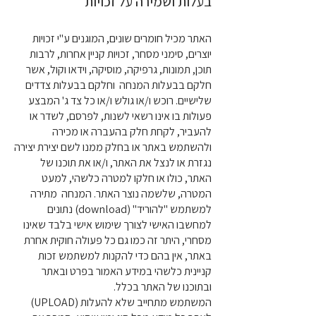
בעלות ושמירה על זכויות
האתר מכיל חומרים שונים, המוגנים ע"י זכויות
יוצרים, סימני מסחר, זכויות קניין אחרות, לרבות
תוכן, תמונות, גרפיקה, מוסיקה, וידאו וקול, אשר
חלקם בבעלות המנחה וחלקם בבעלות צדדים
שלישיים. רוכש ו/או גולש ו/או כל צד ג' המבצע
פעולות בו אינו רשאי לשנות, לפרסם, לשדר או
להעביר, לקחת חלק בהעברה או מכירה
ולהשתמש באתר או בחלק ממנו לשם יצירת יצירה
נגזרת או לנצל את האתר, ו/או את תוכנו של
האתר, כולו או חלקו למטרה כלשהי, למעט
המטרה, שלשמה נוצר האתר. המנחה מתירה
למשתמש "להוריד" (download) נתונים
למחשבו האישי לצורך שימוש אישי בלבד שאינו
מסחרי, היתר זה כמו גם כל פעולה חוקית אחרת
באתר, אין בהם כדי להקנות למשתמש זכות
קניינית כלשהי במידע האמור בפרט ובאתר
ובתוכנו של האתר בכלל.
המשתמש מתחייב שלא להעלות (UPLOAD)