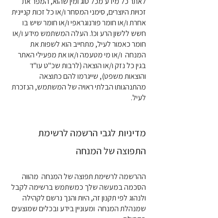
לאתר כל מידע מכל סוג ומין שהוא, המפר את
זכויות היוצרים, סימני המסחר ו/או כל זכות קניינית
אחרת ו/או חומר פורנוגראפי ו/או חומר שיש בו
חשש ללשון הרע וכו'. העלה המשתמש מידע ו/או
חומר כאמור לעיל, מתחייב הוא לשפות את
המנחה ו/או מי מטעמה ו/או את מפעילי האתר
בגין כל נזק ו/או הוצאה (לרבות שכ"ט עו"ד
והוצאות משפט), שייגרמו להם כתוצאה
מהתנהגותו הבלתי ראויה של המשתמש, הנזכרת
לעיל.
מדיניות לגבי הרשמה לרשימת
התפוצה של המנחה
ההרשמה לרשימת תפוצה של המנחה מהווה
הסכמה במעשה שלך כמשתמש ברשימה לקבל
ולנהוג לפי תקנון זה, היות והנך נרשם לקהילה
שמנהלת המנחה ומעוניין בידע ובכלים שמוצעים