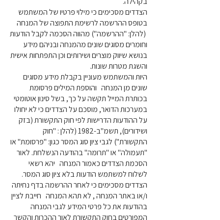
בקהילה.
הצדדים מסכימים כי מילוי פרטיו של המשתמש
בטופס ההרשמה לרשימת התפוצה של המנחה
(להלן: "ההרשמה") מהווה הסכמה לקבל הודעות
וחומרים מסוגים שונים מהמנחה ובניהם מידע
בנושא שיווק מוצרים ושירותים וכן התפתחות אישית
והשגת מטרות שונות.
היות והמשתמש מעוניין בקבלת מידע מסוגים
שונים מן המנחה והוספת המילים פרסומת
בכותרת המייל תקשה על כך, בשל סינון אוטומטי
במערכות הדואר, מוסכם על הצדדים כי לא יחולו
על ההודעות הדרישות לפי חוק התקשורת (בזק
ושידורים), תשמ"ב-1982 (להלן : "חוק
התקשורת") לגבי ציון סוג המסר כגון: "פרסומת" או
"תעמולה" או "תרומה" בהודעה הנשלחת. לאור
הסכמת הצדדים כאמור המנחה יהא רשאי
לשלוח למשתמש הודעות בלא ציון סוג המסר.
הצדדים מסכימים כי לאחר ההרשמה בדף נחיתה
ו/או באתר המנחה , לא תהא המנחה חייבת לציין
בהודעות את כל פרטי המידע לגבי המנחה
המפורטים בחוק התקשורת לאור ההכרות והקשר