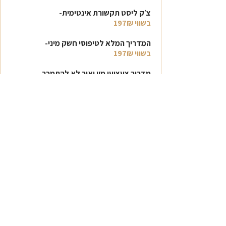
צ׳ק ליסט תקשורת אינטימית-
בשווי 197₪
המדריך המלא לטיפוסי חשק מיני-
בשווי 197₪
מדריך צעצועי מין ואיך לא להתמכר
אליהם-
בשווי 97₪
שווי הקורס הכולל:
7,548₪
אבל זה לא מה שתשלמי היום.
עלות הקורס
במקום 3,300₪
רק 1,970₪ למשתתפות הוובינר
ניתן גם לחלק לעד 5 תשלומים